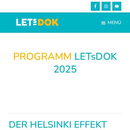
Skip
Zur
to
Fußzeile
main
springen
MENÜ
content
LETsDOK
Bundesweite
Dokumentarfilmtage
2025
PROGRAMM
LETsDOK
2025
DER HELSINKI EFFEKT