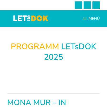
Skip
Zur
to
Fußzeile
main
springen
MENÜ
content
LETsDOK
Bundesweite
Dokumentarfilmtage
2025
PROGRAMM
LETsDOK
2025
MONA MUR – IN