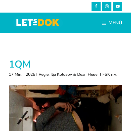
Skip
Zur
to
Fußzeile
main
springen
MENÜ
content
LETsDOK
Bundesweite
Dokumentarfilmtage
2025
1QM
17 Min. I 2025 I Regie: Ilja Kolosov & Dean Heuer I FSK n.v.