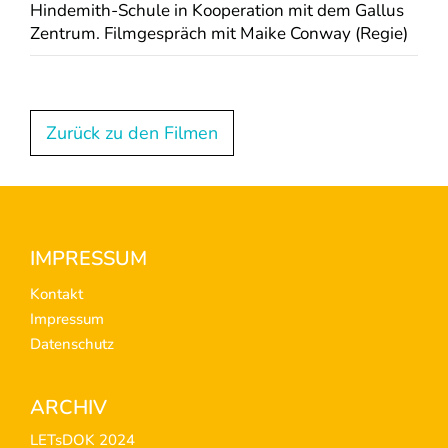
Hindemith-Schule in Kooperation mit dem Gallus
Zentrum. Filmgespräch mit Maike Conway (Regie)
Zurück zu den Filmen
Footer
IMPRESSUM
Kontakt
Impressum
Datenschutz
ARCHIV
LETsDOK 2024