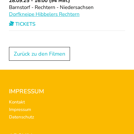
28.09.25 - 16:00 (94 Min.)
Barnstorf - Rechtern - Niedersachsen
Dorfkneipe Hibbelers Rechtern
TICKETS
Zurück zu den Filmen
Footer
IMPRESSUM
Kontakt
Impressum
Datenschutz