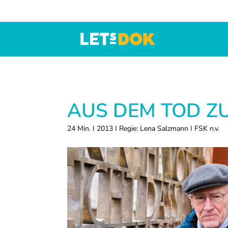
Zur
Skip
Zur
Hauptnavigation
to
Fußzeile
springen
main
springen
content
LETsDOK
Bundesweite
Dokumentarfilmtage
2025
AUS DEM TOD Z
24 Min. I 2013 I Regie: Lena Salzmann I FSK n.v.