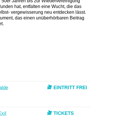
n 50er Jahren bis zur Wiedervereinigung
efunden hat, entfalten eine Wucht, die das
Selbst- vergewisserung neu entdecken lässt.
kument, das einen unüberhörbaren Beitrag
t.
alde
EINTRITT FREI
xil
TICKETS