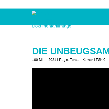
LETsDOK
Bundesweite
Dokumentarfilmtage
2025
DIE UNBEUGSAM
100 Min. I 2021 I Regie: Torsten Körner I FSK 0