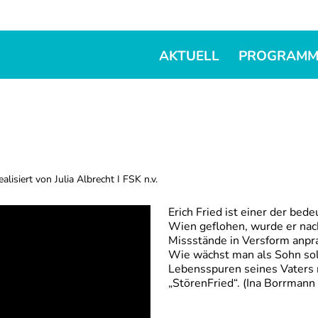
AKTUELL
PROGRAM
alisiert von Julia Albrecht I FSK n.v.
Erich Fried ist einer der bed
Wien geflohen, wurde er nac
Missstände in Versform anpra
Wie wächst man als Sohn solc
Lebensspuren seines Vaters 
„Stören­Fried“. (Ina Borrman