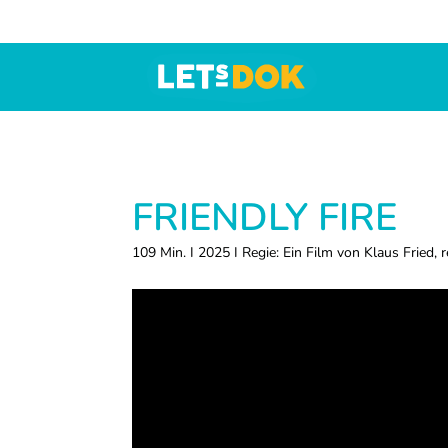
Zur
Skip
Zur
Hauptnavigation
to
Fußzeile
springen
main
springen
content
LETsDOK
Bundesweite
Dokumentarfilmtage
2025
FRIENDLY FIRE
109 Min. I 2025 I Regie: Ein Film von Klaus Fried, re