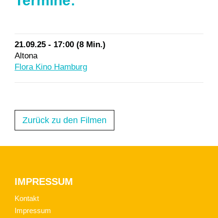
Termine:
21.09.25 - 17:00 (8 Min.)
Altona
Flora Kino Hamburg
Zurück zu den Filmen
Footer
IMPRESSUM
Kontakt
Impressum