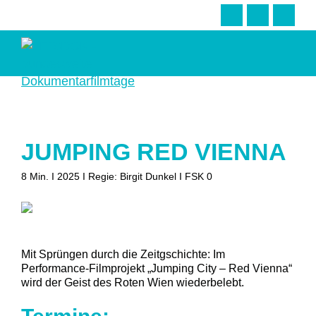
Zur
Skip
Zur
Hauptnavigation
to
Fußzeile
springen
main
springen
content
LETsDOK
Bundesweite
Dokumentarfilmtage
2025
JUMPING RED VIENNA
8 Min. I 2025 I Regie: Birgit Dunkel I FSK 0
Mit Sprüngen durch die Zeitgschichte: Im
Performance-Filmprojekt „Jumping City – Red Vienna“
wird der Geist des Roten Wien wiederbelebt.