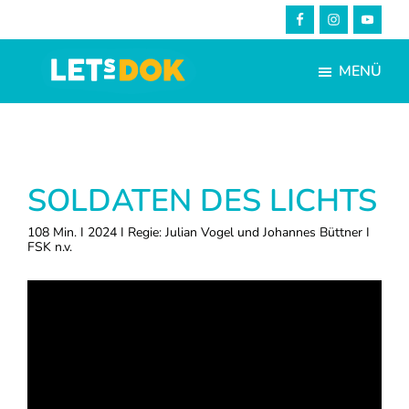
Skip
Zur
to
Fußzeile
main
springen
MENÜ
content
LETsDOK
Bundesweite
Dokumentarfilmtage
2025
SOLDATEN DES LICHTS
108 Min. I 2024 I Regie: Julian Vogel und Johannes Büttner I
FSK n.v.