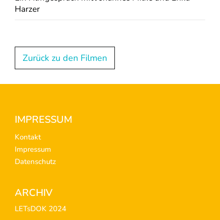
Harzer
Zurück zu den Filmen
Footer
IMPRESSUM
Kontakt
Impressum
Datenschutz
ARCHIV
LETsDOK 2024