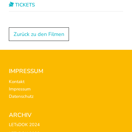
TICKETS
Zurück zu den Filmen
Footer
IMPRESSUM
Kontakt
Impressum
Datenschutz
ARCHIV
LETsDOK 2024