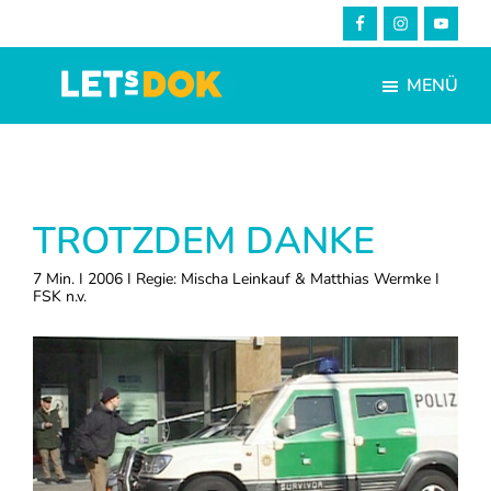
Skip
Zur
to
Fußzeile
main
springen
MENÜ
content
LETsDOK
Bundesweite
Dokumentarfilmtage
2025
TROTZDEM DANKE
7 Min. I 2006 I Regie: Mischa Leinkauf & Matthias Wermke I
FSK n.v.