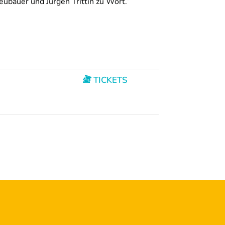
eubauer und Jürgen Trittin zu Wort.“
TICKETS