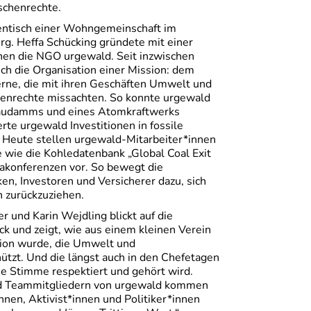
chenrechte.
ntisch einer Wohngemeinschaft im
g. Heffa Schücking gründete mit einer
nnen die NGO urgewald. Seit inzwischen
ch die Organisation einer Mission: dem
ne, die mit ihren Geschäften Umwelt und
enrechte missachten. So konnte urgewald
taudamms und eines Atomkraftwerks
rte urgewald Investitionen in fossile
. Heute stellen urgewald-Mitarbeiter*innen
 wie die Kohledatenbank „Global Coal Exit
imakonferenzen vor. So bewegt die
en, Investoren und Versicherer dazu, sich
n zurückzuziehen.
 und Karin Wejdling blickt auf die
k und zeigt, wie aus einem kleinen Verein
tion wurde, die Umwelt und
tzt. Und die längst auch in den Chefetagen
che Stimme respektiert und gehört wird.
d Teammitgliedern von urgewald kommen
nnen, Aktivist*innen und Politiker*innen