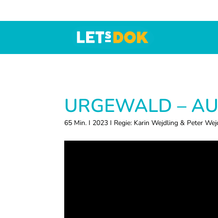
Zur
Skip
Zur
Hauptnavigation
to
Fußzeile
springen
main
springen
content
LETsDOK
Bundesweite
Dokumentarfilmtage
2025
URGEWALD – AU
65 Min. I 2023 I Regie: Karin Wejdling & Peter Wejd