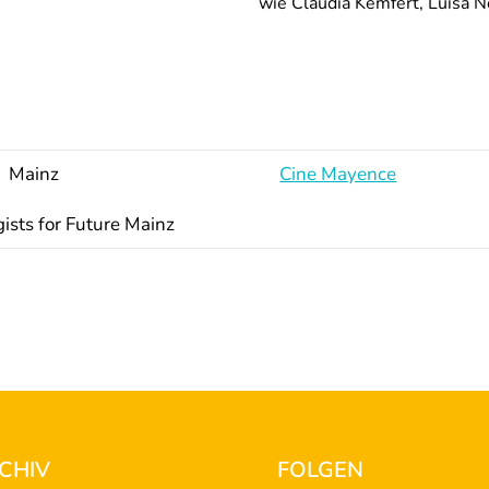
wie Claudia Kemfert, Luisa N
Mainz
Cine Mayence
ists for Future Mainz
CHIV
FOLGEN