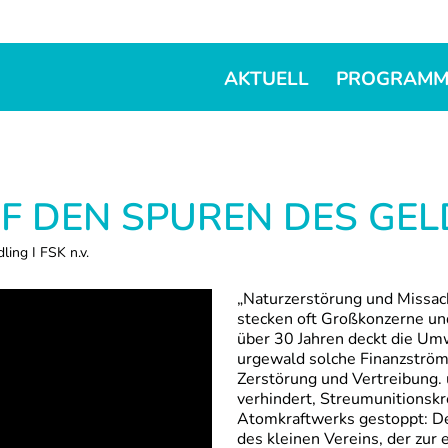
AKTUELL
PROGRAM
F DEN SPUREN DES GEL
ling I FSK n.v.
„Naturzerstörung und Missac
stecken oft Großkonzerne und
über 30 Jahren deckt die Um
urgewald solche Finanzström
Zerstörung und Vertreibung
verhindert, Streumunitionskr
Atomkraftwerks gestoppt: De
des kleinen Vereins, der zur