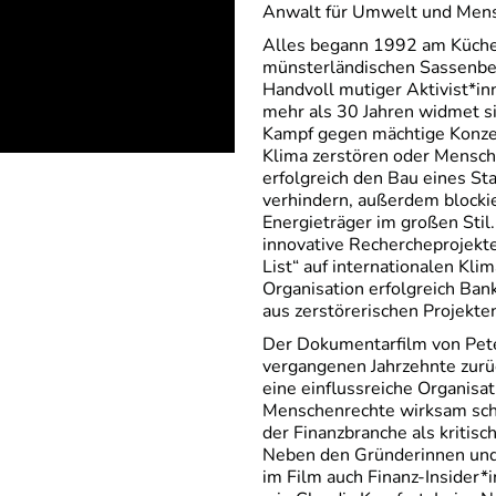
Anwalt für Umwelt und Mens
Alles begann 1992 am Küche
münsterländischen Sassenber
Handvoll mutiger Aktivist*i
mehr als 30 Jahren widmet si
Kampf gegen mächtige Konzer
Klima zerstören oder Mensch
erfolgreich den Bau eines S
verhindern, außerdem blockie
Energieträger im großen Stil
innovative Rechercheprojekte
List“ auf internationalen Kl
Organisation erfolgreich Bank
aus zerstörerischen Projekte
Der Dokumentarfilm von Peter
vergangenen Jahrzehnte zurüc
eine einflussreiche Organisa
Menschenrechte wirksam schü
der Finanzbranche als kritis
Neben den Gründerinnen un
im Film auch Finanz-Insider*i