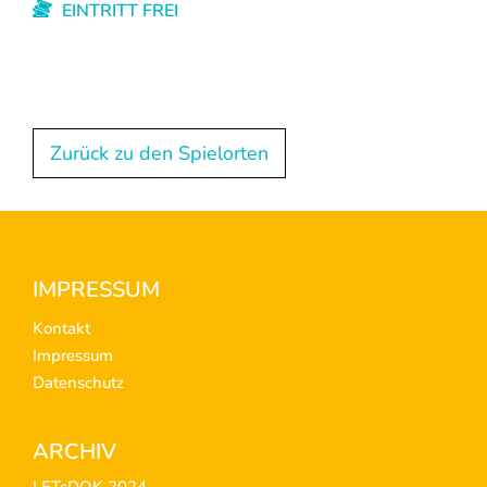
EINTRITT FREI
Zurück zu den Spielorten
Footer
IMPRESSUM
Kontakt
Impressum
Datenschutz
ARCHIV