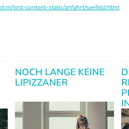
cm/test-content-static/anfahrt/seefeld.html
NOCH LANGE KEINE
D
LIPIZZANER
R
P
I