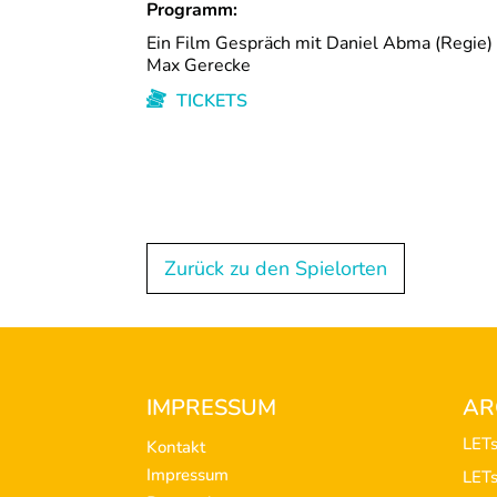
Programm:
Ein Film Gespräch mit Daniel Abma (Regie)
Max Gerecke
TICKETS
Zurück zu den Spielorten
Footer
IMPRESSUM
AR
LET
Kontakt
Impressum
LET