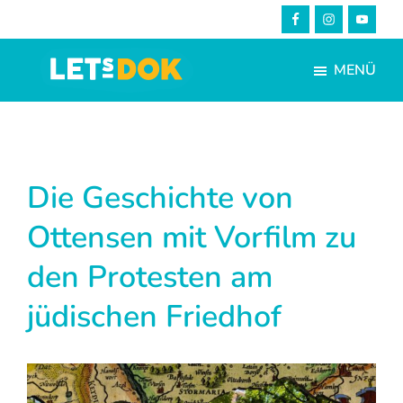
Skip
Zur
to
Fußzeile
main
springen
MENÜ
content
LETsDOK
Bundesweite
Dokumentarfilmtage
2025
Die Geschichte von
Ottensen mit Vorfilm zu
den Protesten am
jüdischen Friedhof