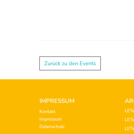
Zurück zu den Events
Footer
IMPRESSUM
AR
LET
Kontakt
Impressum
LET
Datenschutz
LET