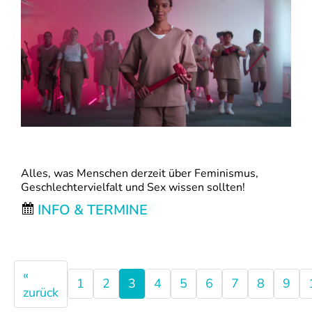
Alles, was Menschen derzeit über Feminismus,
Geschlechtervielfalt und Sex wissen sollten!
INFO & TERMINE
«
1
2
3
4
5
6
7
8
9
zurück