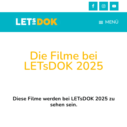
Skip
Zur
to
Fußzeile
main
springen
MENÜ
content
LETsDOK
Bundesweite
Dokumentarfilmtage
2025
Die Filme bei
LETsDOK 2025
Diese Filme werden bei LETsDOK 2025 zu
sehen sein.