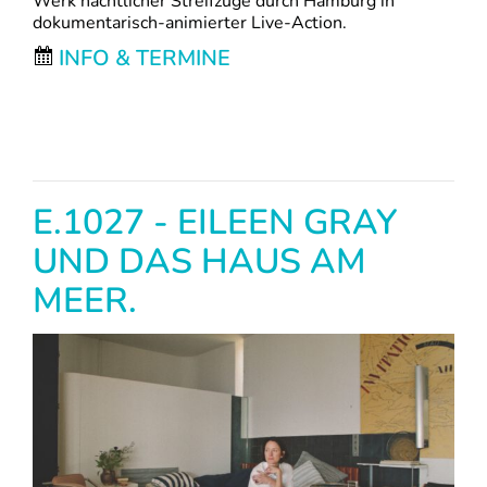
Werk nächtlicher Streifzüge durch Hamburg in
dokumentarisch-animierter Live-Action.
INFO & TERMINE
E.1027 - EILEEN GRAY
UND DAS HAUS AM
MEER.