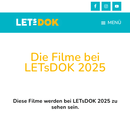
Skip
Zur
to
Fußzeile
main
springen
MENÜ
content
LETsDOK
Bundesweite
Dokumentarfilmtage
2025
Die Filme bei
LETsDOK 2025
Diese Filme werden bei LETsDOK 2025 zu
sehen sein.