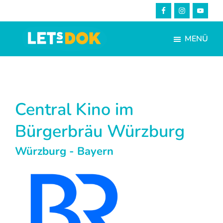
Skip
Zur
to
Fußzeile
main
springen
MENÜ
content
LETsDOK
Bundesweite
Dokumentarfilmtage
2025
Central Kino im
Bürgerbräu Würzburg
Würzburg - Bayern