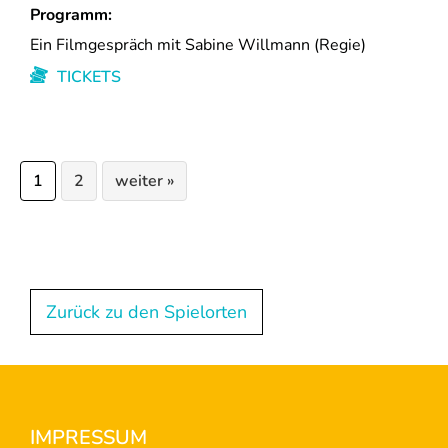
Programm:
Ein Filmgespräch mit Sabine Willmann (Regie)
TICKETS
Seite
Seite
1
2
weiter »
Zurück zu den Spielorten
Footer
IMPRESSUM