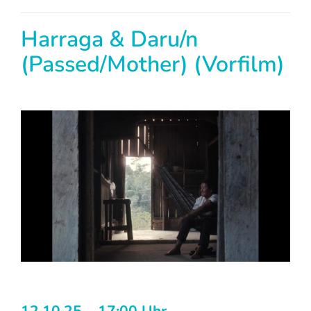
Harraga & Daru/n
(Passed/Mother) (Vorfilm)
12.10.25 – 17:00 Uhr