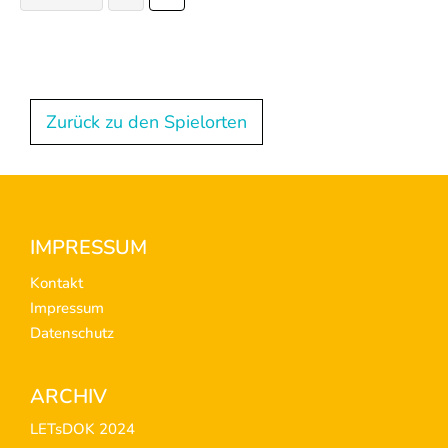
Zurück zu den Spielorten
Footer
IMPRESSUM
Kontakt
Impressum
Datenschutz
ARCHIV
LETsDOK 2024