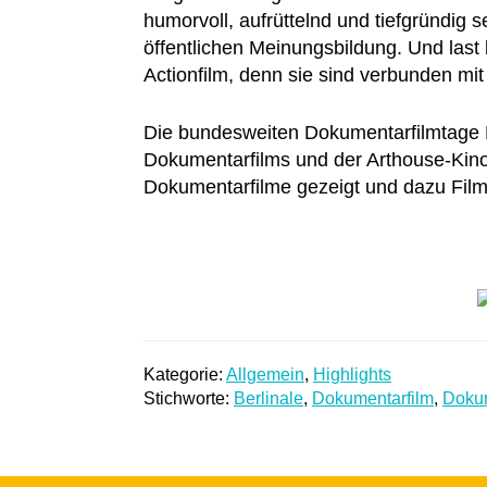
humorvoll, aufrüttelnd und tiefgründig s
öffentlichen Meinungsbildung. Und last 
Actionfilm, denn sie sind verbunden mit
Die bundesweiten Dokumentarfilmtage L
Dokumentarfilms und der Arthouse-Kino
Dokumentarfilme gezeigt und dazu Filmg
Kategorie:
Allgemein
,
Highlights
Stichworte:
Berlinale
,
Dokumentarfilm
,
Dokum