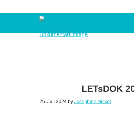
Zur
Skip
Zur
Hauptnavigation
to
Fußzeile
springen
main
springen
content
LETsDOK
Bundesweite
Dokumentarfilmtage
2025
LETsDOK 20
25. Juli 2024
by
Josephine Nickel