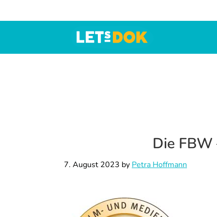
Zur
Skip
Zur
Hauptnavigation
to
Fußzeile
springen
main
springen
content
LETsDOK
Bundesweite
Dokumentarfilmtage
2025
Die FBW 
7. August 2023
by
Petra Hoffmann