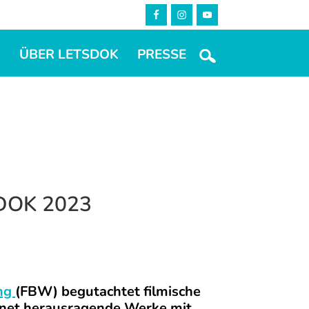
M
ÜBER LETSDOK
PRESSE
sDOK 2023
ung
(FBW) begutachtet filmische
chnet herausragende Werke mit