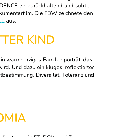
ENCE ein zurückhaltend und subtil
okumentarfilm. Die FBW zeichnete den
LL
aus.
TER KIND
ein warmherziges Familienporträt, das
ird. Und dazu ein kluges, reflektiertes
stbestimmung, Diversität, Toleranz und
OMIA