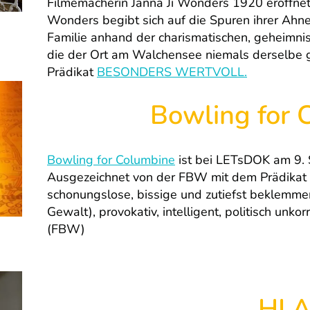
Filmemacherin Janna Ji Wonders 1920 eröffnet
Wonders begibt sich auf die Spuren ihrer Ahnen
Familie anhand der charismatischen, geheimnis
die der Ort am Walchensee niemals derselbe
Prädikat
BESONDERS WERTVOLL.
Bowling for 
Bowling for Columbine
ist bei LETsDOK am 9.
Ausgezeichnet von der FBW mit dem Prädikat
schonungslose, bissige und zutiefst beklemm
Gewalt), provokativ, intelligent, politisch unkor
(FBW)
HI A