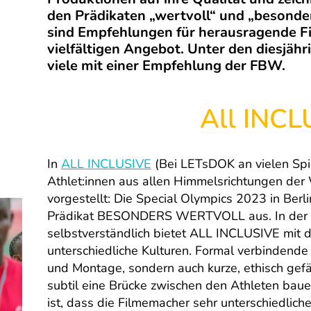
den Prädikaten „wertvoll“ und „besonder
sind Empfehlungen für herausragende Fi
vielfältigen Angebot. Unter den diesjäh
viele mit einer Empfehlung der FBW.
All INCL
In
ALL INCLUSIVE
(Bei LETsDOK an vielen Spie
Athlet:innen aus allen Himmelsrichtungen der
vorgestellt: Die Special Olympics 2023 in Ber
Prädikat BESONDERS WERTVOLL aus. In der
selbstverständlich bietet ALL INCLUSIVE mit di
unterschiedliche Kulturen. Formal verbindende 
und Montage, sondern auch kurze, ethisch gef
subtil eine Brücke zwischen den Athleten bauen
ist, dass die Filmemacher sehr unterschiedlic