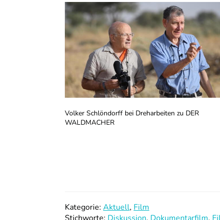
Volker Schlöndorff bei Dreharbeiten zu DER
WALDMACHER
Kategorie:
Aktuell
,
Film
Stichworte:
Diskussion
,
Dokumentarfilm
,
Fi