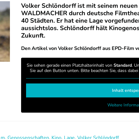
Volker Schlöndorff ist mit seinem neue
WALDMACHER durch deutsche Filmtheater
40 Städten. Er hat eine Lage vorgefunden,
aussichtslos. Schlöndorff hält Kinogenos
Zukunft.
Den Artikel von Volker Schlöndorff aus EPD-Film v
Sie sehen gerade einen Platzhalterinhalt von
Standard
. U
Sie auf den Button unten. Bitte beachten Sie, dass dabe
Inhalt entspe
Weitere Informa
lm
,
Genossenschaften
,
Kino
,
Lage
,
Volker Schlöndorff