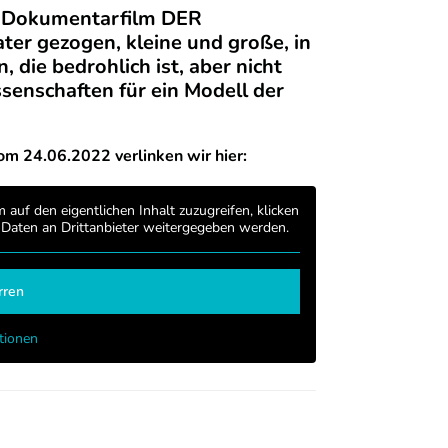
n ­Dokumentarfilm DER
 ­gezogen, kleine und große, in
 die bedrohlich ist, aber nicht
senschaften für ein Modell der
om 24.06.2022 verlinken wir hier:
m auf den eigentlichen Inhalt zuzugreifen, klicken
i Daten an Drittanbieter weitergegeben werden.
rren
tionen