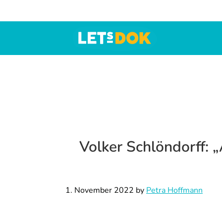
Zur
Skip
Zur
Hauptnavigation
to
Fußzeile
springen
main
springen
content
LETsDOK
Bundesweite
Dokumentarfilmtage
2025
Volker Schlöndorff: 
1. November 2022
by
Petra Hoffmann