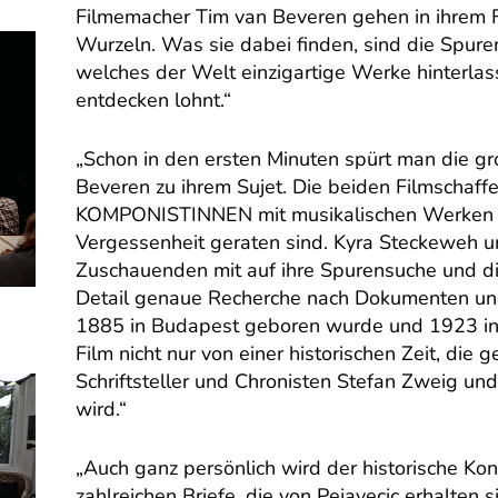
Filmemacher Tim van Beveren gehen in ihrem F
Wurzeln. Was sie dabei finden, sind die Spure
welches der Welt einzigartige Werke hinterlas
entdecken lohnt.“
„Schon in den ersten Minuten spürt man die g
Beveren zu ihrem Sujet. Die beiden Filmschaffe
KOMPONISTINNEN mit musikalischen Werken vo
Vergessenheit geraten sind. Kyra Steckeweh 
Zuschauenden mit auf ihre Spurensuche und di
Detail genaue Recherche nach Dokumenten und 
1885 in Budapest geboren wurde und 1923 in 
Film nicht nur von einer historischen Zeit, die
Schriftsteller und Chronisten Stefan Zweig u
wird.“
„Auch ganz persönlich wird der historische Ko
zahlreichen Briefe, die von Pejavecic erhalte