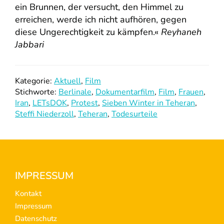
ein Brunnen, der versucht, den Himmel zu
erreichen, werde ich nicht aufhören, gegen
diese Ungerechtigkeit zu kämpfen.«
Reyhaneh
Jabbari
Kategorie:
Aktuell
,
Film
Stichworte:
Berlinale
,
Dokumentarfilm
,
Film
,
Frauen
,
Iran
,
LETsDOK
,
Protest
,
Sieben Winter in Teheran
,
Steffi Niederzoll
,
Teheran
,
Todesurteile
Footer
IMPRESSUM
Kontakt
Impressum
Datenschutz