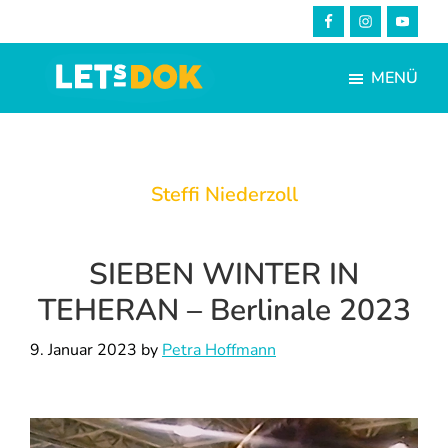
Skip
Zur
to
Fußzeile
main
springen
MENÜ
content
LETsDOK
Bundesweite
Dokumentarfilmtage
2025
Steffi Niederzoll
SIEBEN WINTER IN
TEHERAN – Berlinale 2023
9. Januar 2023
by
Petra Hoffmann