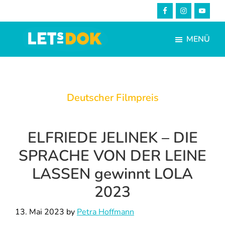
Skip
Zur
to
Fußzeile
main
springen
MENÜ
content
LETsDOK
Bundesweite
Dokumentarfilmtage
2025
Deutscher Filmpreis
ELFRIEDE JELINEK – DIE
SPRACHE VON DER LEINE
LASSEN gewinnt LOLA
2023
13. Mai 2023
by
Petra Hoffmann