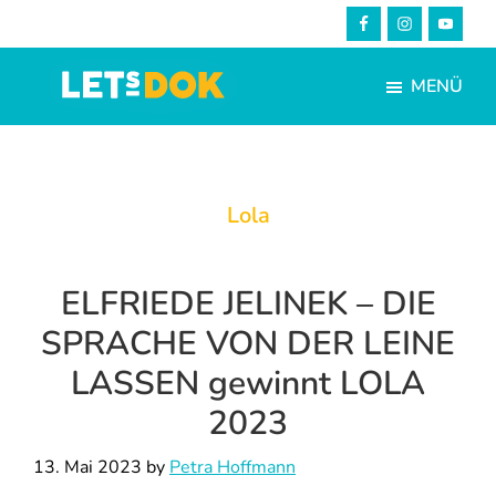
Skip
Zur
to
Fußzeile
main
springen
MENÜ
content
LETsDOK
Bundesweite
Dokumentarfilmtage
2025
Lola
ELFRIEDE JELINEK – DIE
SPRACHE VON DER LEINE
LASSEN gewinnt LOLA
2023
13. Mai 2023
by
Petra Hoffmann