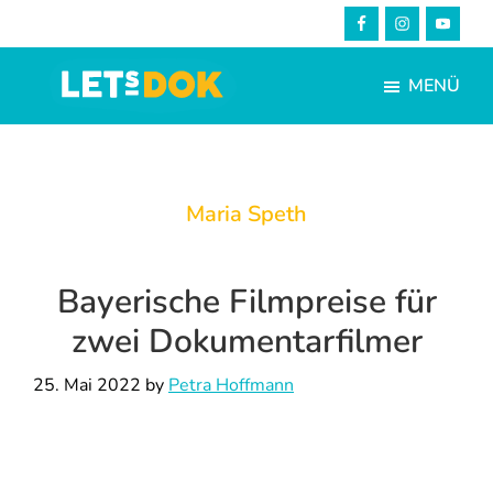
Skip
Zur
to
Fußzeile
main
springen
MENÜ
content
LETsDOK
Bundesweite
Dokumentarfilmtage
2025
Maria Speth
Bayerische Filmpreise für
zwei Dokumentarfilmer
25. Mai 2022
by
Petra Hoffmann