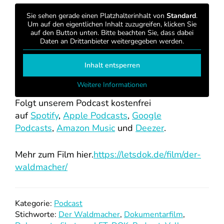
Sie sehen gerade einen Platzhalterinhalt von
Standard
.
Um auf den eigentlichen Inhalt zuzugreifen, klicken Sie
auf den Button unten. Bitte beachten Sie, dass dabei
Daten an Drittanbieter weitergegeben werden.
Inhalt entsperren
Weitere Informationen
Folgt unserem Podcast kostenfrei
auf
Spotify
,
Apple Podcasts
,
Google
Podcasts
,
Amazon Music
und
Deezer
.
Mehr zum Film hier.
https://letsdok.de/film/der-
waldmacher/
Kategorie:
Podcast
Stichworte:
Der Waldmacher
,
Dokumentarfilm
,