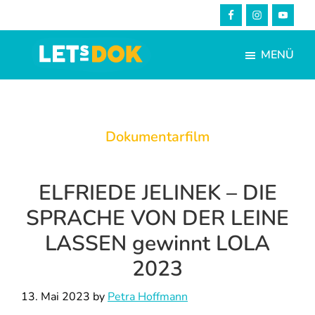
Skip
Zur
to
Fußzeile
main
springen
MENÜ
content
LETsDOK
Bundesweite
Dokumentarfilmtage
2025
Dokumentarfilm
ELFRIEDE JELINEK – DIE
SPRACHE VON DER LEINE
LASSEN gewinnt LOLA
2023
13. Mai 2023
by
Petra Hoffmann