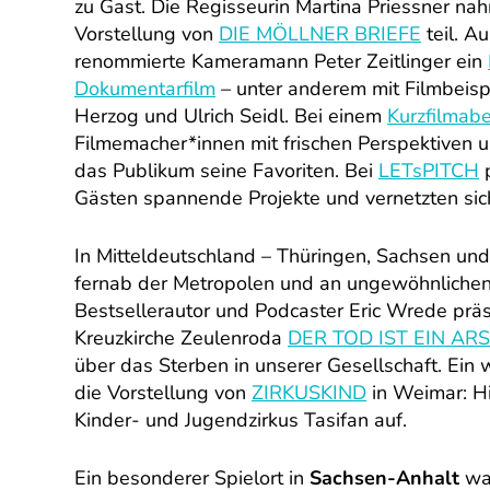
zu Gast. Die Regisseurin Martina Priessner na
Vorstellung von
DIE MÖLLNER BRIEFE
teil. A
renommierte Kameramann Peter Zeitlinger ein
Dokumentarfilm
– unter anderem mit Filmbeisp
Herzog und Ulrich Seidl. Bei einem
Kurzfilmab
Filmemacher*innen mit frischen Perspektiven
das Publikum seine Favoriten. Bei
LETsPITCH
p
Gästen spannende Projekte und vernetzten sic
In Mitteldeutschland – Thüringen, Sachsen un
fernab der Metropolen und an ungewöhnlichen O
Bestsellerautor und Podcaster Eric Wrede präs
Kreuzkirche Zeulenroda
DER TOD IST EIN A
über das Sterben in unserer Gesellschaft. Ein 
die Vorstellung von
ZIRKUSKIND
in Weimar: Hi
Kinder- und Jugendzirkus Tasifan auf.
Ein besonderer Spielort in
Sachsen-Anhalt
wa