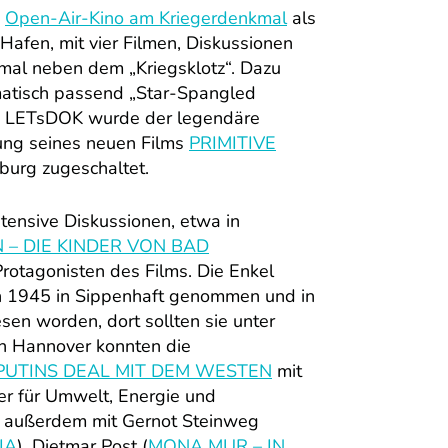
s
Open-Air-Kino am Kriegerdenkmal
als
afen, mit vier Filmen, Diskussionen
mal neben dem „Kriegsklotz“. Dazu
matisch passend „Star-Spangled
on LETsDOK wurde der legendäre
ung seines neuen Films
PRIMITIVE
burg zugeschaltet.
tensive Diskussionen, etwa in
 – DIE KINDER VON BAD
Protagonisten des Films. Die Enkel
n 1945 in Sippenhaft genommen und in
en worden, dort sollten sie unter
In Hannover konnten die
 PUTINS DEAL MIT DEM WESTEN
mit
er für Umwelt, Energie und
s außerdem mit Gernot Steinweg
IA
), Dietmar Post (
MONA MUR – IN