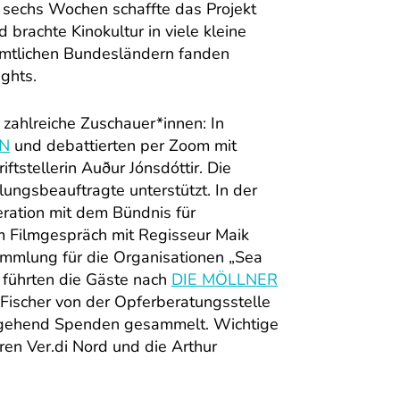
 sechs Wochen schaffte das Projekt
brachte Kinokultur in viele kleine
sämtlichen Bundesländern fanden
ights.
zahlreiche Zuschauer*innen: In
EN
und debattierten per Zoom mit
ftstellerin Auður Jónsdóttir. Die
lungsbeauftragte unterstützt. In der
eration mit dem Bündnis für
m Filmgespräch mit Regisseur Maik
mlung für die Organisationen „Sea
 führten die Gäste nach
DIE MÖLLNER
 Fischer von der Opferberatungsstelle
umgehend Spenden gesammelt. Wichtige
en Ver.di Nord und die Arthur