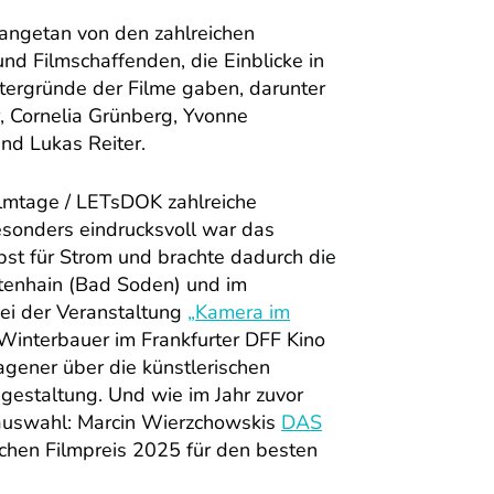
 angetan von den zahlreichen
d Filmschaffenden, die Einblicke in
tergründe der Filme gaben, darunter
, Cornelia Grünberg, Yvonne
nd Lukas Reiter.
lmtage / LETsDOK zahlreiche
esonders eindrucksvoll war das
bst für Strom und brachte dadurch die
tenhain (Bad Soden) und im
ei der Veranstaltung
„Kamera im
nterbauer im Frankfurter DFF Kino
agener über die künstlerischen
estaltung. Und wie im Jahr zuvor
mauswahl: Marcin Wierzchowskis
DAS
hen Filmpreis 2025 für den besten