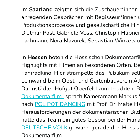
Im
Saarland
zeigten sich die Zuschauer*innen
anregenden Gesprächen mit Regisseur*innen un
Produktionsprozesse und gesellschaftliche Hin
Dietmar Post, Gabriele Voss, Christoph Hübner
Lachmann, Nora Mazurek, Sebastian Winkels u
In
Hessen
boten die Hessischen Dokumentarfi
Highlights mit Filmen an besonderen Orten. B
Fahrradkino: Hier strampelte das Publikum sel
Leinwand beim Obst- und Gartenbauverein Al
Darmstädter Hofgut Oberfeld zum Leuchten. B
Dokumentarfilm“
sprach Kameramann Markus Wi
nach
POL POT DANCING
mit Prof. Dr. Malte H
Herausforderungen der dokumentarischen Bildg
hatte das Team ein gutes Gespür bei der Fil
DEUTSCHE VOLK
gewann gerade den Hessisc
Dokumentarfilm.