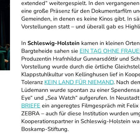
extended“ weitergespielt. In den vergangenen
eine große Präsenz für den Dokumentarfilm und 
Gemeinden, in denen es keine Kinos gibt. In 
Vorstellungen statt – und überall gab es Highl
In
Schleswig-Holstein
kamen in kleinen Orten 
Bargteheide sahen sie
EIN TAG OHNE FRAU
Produzentin Hrafnhildur Gunnarsdóttir und Schri
Vorstellung wurde durch die örtliche Gleichstel
Klappstuhlkultur von Kellinghusen lief in Koop
Toleranz
KEIN LAND FÜR NIEMAND
. Nach de
Lüdemann wurde spontan zu einer Spendensam
Eye“ und „Sea Watch“ aufgerufen. In Neustadt
BRIEFE
ein angeregtes Filmgespräch mit Felix
ZEBRA – auch für diese Institution wurden 
Kooperationspartner in Schleswig-Holstein war
Boskamp-Stiftung.