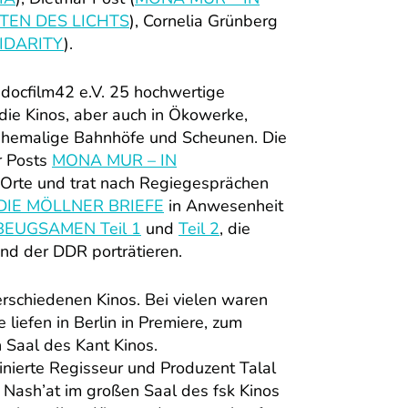
TEN DES LICHTS
), Cornelia Grünberg
IDARITY
).
docfilm42 e.V. 25 hochwertige
die Kinos, aber auch in Ökowerke,
, ehemalige Bahnhöfe und Scheunen. Die
r Posts
MONA MUR – IN
 Orte und trat nach Regiegesprächen
DIE MÖLLNER BRIEFE
in Anwesenheit
BEUGSAMEN Teil 1
und
Teil 2
, die
und der DDR porträtieren.
erschiedenen Kinos. Bei vielen waren
liefen in Berlin in Premiere, zum
 Saal des Kant Kinos.
ierte Regisseur und Produzent Talal
 Nash’at im großen Saal des fsk Kinos