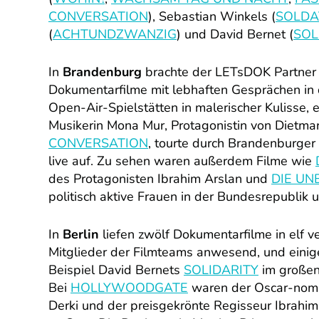
CONVERSATION
), Sebastian Winkels (
SOLDA
(
ACHTUNDZWANZIG
) und David Bernet (
SOL
In
Brandenburg
brachte der LETsDOK Partner 
Dokumentarfilme mit lebhaften Gesprächen in 
Open-Air-Spielstätten in malerischer Kulisse
Musikerin Mona Mur, Protagonistin von Dietma
CONVERSATION
, tourte durch Brandenburger
live auf. Zu sehen waren außerdem Filme wie
des Protagonisten Ibrahim Arslan und
DIE UN
politisch aktive Frauen in der Bundesrepublik 
In
Berlin
liefen zwölf Dokumentarfilme in elf v
Mitglieder der Filmteams anwesend, und einige 
Beispiel David Bernets
SOLIDARITY
im großen
Bei
HOLLYWOODGATE
waren der Oscar-nomin
Derki und der preisgekrönte Regisseur Ibrahim