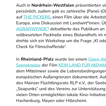
Auch in
Nordrhein-Westfalen
präsentierten v
persönlich, zudem gab es zahlreiche (Panel-)D
auf
THE PICKERS
, einen Film über die Arbeit
Europa, eine Diskussion mit Landwirt*innen. Ü
AGRARWENDE?
debattierte das Publikum an 
vollbesetzten Packhalle eines Biolandhofs im n
drehte sich ein Workshop um die Frage „KI oder
Check für Filmschaffende“.
In
Rheinland-Pfalz
wurde bei einem
Open-Air
Szenekneipe
der Film
KEIN LAND FÜR NIEMA
dem Mittelmeer sowie die Lebensbedingungen 
europäischen Außengrenzen dokumentiert. Auf
des Mainzer Flüchtlingsrats RLP e.V., der Seeb
„Seapunks“ und des Vereins zur Unterstützung
vielen Orten ermöglichten lokale Kino-Initiativ
Hachenburg, Mayen oder Hillesheim.