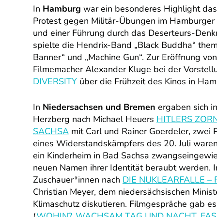
In
Hamburg
war ein besonderes Highlight da
Protest gegen Militär-Übungen im Hamburger H
und einer Führung durch das Deserteurs-Denk
spielte die Hendrix-Band „Black Buddha“ the
Banner“ und „Machine Gun“. Zur Eröffnung v
Filmemacher Alexander Kluge bei der Vorstell
DIVERSITY
über die Frühzeit des Kinos in Ham
In
Niedersachsen und Bremen
ergaben sich in
Herzberg nach Michael Heuers
HITLERS ZORN
SACHSA
mit Carl und Rainer Goerdeler, zwei 
eines Widerstandskämpfers des 20. Juli ware
ein Kinderheim in Bad Sachsa zwangseingewies
neuen Namen ihrer Identität beraubt werden. 
Zuschauer*innen nach
DIE NUKLEARFALLE –
Christian Meyer, dem niedersächsischen Minist
Klimaschutz diskutieren. Filmgespräche gab e
(
WOHIN?
,
WACHSAM TAG UND NACHT
,
FAS