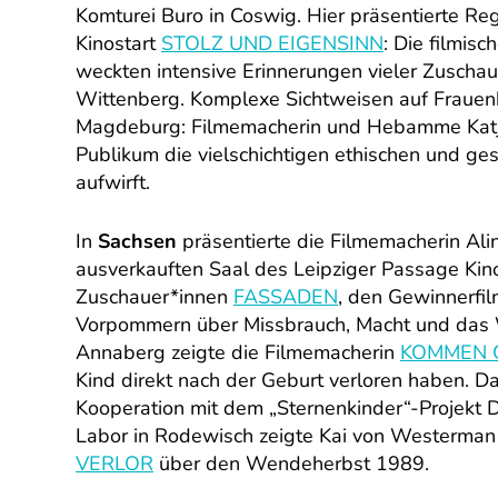
Komturei Buro in Coswig. Hier präsentierte Re
Kinostart
STOLZ UND EIGENSINN
: Die filmis
weckten intensive Erinnerungen vieler Zuscha
Wittenberg. Komplexe Sichtweisen auf Frauen
Magdeburg: Filmemacherin und Hebamme Katja
Publikum die vielschichtigen ethischen und gese
aufwirft.
In
Sachsen
präsentierte die Filmemacherin Ali
ausverkauften Saal des Leipziger Passage Kin
Zuschauer*innen
FASSADEN
, den Gewinnerfi
Vorpommern über Missbrauch, Macht und das 
Annaberg zeigte die Filmemacherin
KOMMEN 
Kind direkt nach der Geburt verloren haben. Da
Kooperation mit dem „Sternenkinder“-Projekt 
Labor in Rodewisch zeigte Kai von Westerma
VERLOR
über den Wendeherbst 1989.