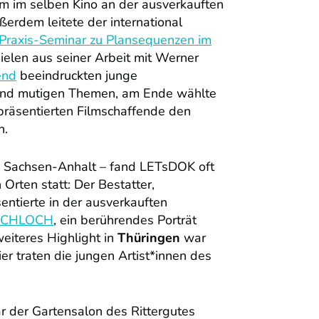
hm im selben Kino an der ausverkauften
ußerdem leitete der international
Praxis-Seminar zu Plansequenzen im
ielen aus seiner Arbeit mit Werner
end
beeindruckten junge
 und mutigen Themen, am Ende wählte
räsentierten Filmschaffende den
h.
d Sachsen-Anhalt – fand LETsDOK oft
rten statt: Der Bestatter,
entierte in der ausverkauften
RSCHLOCH
, ein berührendes Porträt
weiteres Highlight in
Thüringen
war
er traten die jungen Artist*innen des
r der Gartensalon des Rittergutes