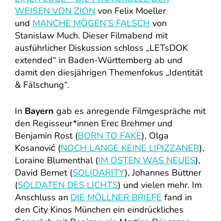
WEISEN VON ZION
von Felix Moeller
und
MANCHE MÖGEN’S FALSCH
von
Stanislaw Much. Dieser Filmabend mit
ausführlicher Diskussion schloss „LETsDOK
extended“ in Baden-Württemberg ab und
damit den diesjährigen Themenfokus „Identität
& Fälschung“.
In
Bayern
gab es anregende Filmgespräche mit
den Regisseur*innen Erec Brehmer und
Benjamin Rost (
BORN TO FAKE
), Olga
Kosanović (
NOCH LANGE KEINE LIPIZZANER
),
Loraine Blumenthal (
IM OSTEN WAS NEUES
),
David Bernet (
SOLIDARITY
), Johannes Büttner
(
SOLDATEN DES LICHTS
) und vielen mehr. Im
Anschluss an
DIE MÖLLNER BRIEFE
fand in
den City Kinos München ein eindrückliches