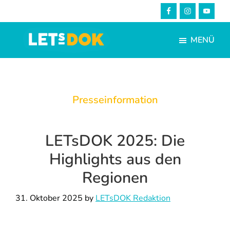
Skip
Zur
to
Fußzeile
main
springen
MENÜ
content
LETsDOK
Bundesweite
Dokumentarfilmtage
2025
Presseinformation
LETsDOK 2025: Die
Highlights aus den
Regionen
31. Oktober 2025
by
LETsDOK Redaktion