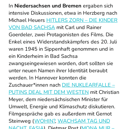
In
Niedersachsen und Bremen
ergaben sich
intensive Diskussionen, etwa in Herzberg nach
Michael Heuers
HITLERS ZORN – DIE KINDER
VON BAD SACHSA
mit Carl und Rainer
Goerdeler, zwei Protagonisten des Films. Die
Enkel eines Widerstandskämpfers des 20. Juli
waren 1945 in Sippenhaft genommen und in
ein Kinderheim in Bad Sachsa
zwangseingewiesen worden, dort sollten sie
unter neuen Namen ihrer Identität beraubt
werden. In Hannover konnten die
Zuschauer*innen nach
DIE NUKLEARFALLE –
PUTINS DEAL MIT DEM WESTEN
mit Christian
Meyer, dem niedersächsischen Minister für
Umwelt, Energie und Klimaschutz diskutieren.
Filmgespräche gab es außerdem mit Gernot
Steinweg (
WOHIN?
,
WACHSAM TAG UND
NACHT
,
FASIA
), Dietmar Post (
MONA MUR –