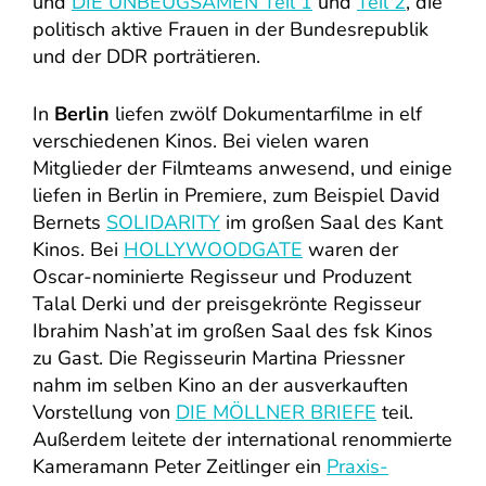
und
DIE UNBEUGSAMEN Teil 1
und
Teil 2
, die
politisch aktive Frauen in der Bundesrepublik
und der DDR porträtieren.
In
Berlin
liefen zwölf Dokumentarfilme in elf
verschiedenen Kinos. Bei vielen waren
Mitglieder der Filmteams anwesend, und einige
liefen in Berlin in Premiere, zum Beispiel David
Bernets
SOLIDARITY
im großen Saal des Kant
Kinos. Bei
HOLLYWOODGATE
waren der
Oscar-nominierte Regisseur und Produzent
Talal Derki und der preisgekrönte Regisseur
Ibrahim Nash’at im großen Saal des fsk Kinos
zu Gast. Die Regisseurin Martina Priessner
nahm im selben Kino an der ausverkauften
Vorstellung von
DIE MÖLLNER BRIEFE
teil.
Außerdem leitete der international renommierte
Kameramann Peter Zeitlinger ein
Praxis-