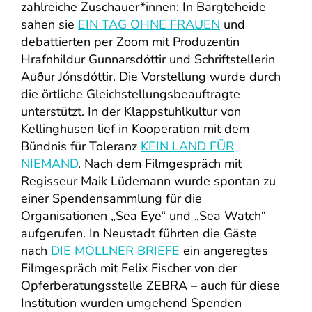
zahlreiche Zuschauer*innen: In Bargteheide
sahen sie
EIN TAG OHNE FRAUEN
und
debattierten per Zoom mit Produzentin
Hrafnhildur Gunnarsdóttir und Schriftstellerin
Auður Jónsdóttir. Die Vorstellung wurde durch
die örtliche Gleichstellungsbeauftragte
unterstützt. In der Klappstuhlkultur von
Kellinghusen lief in Kooperation mit dem
Bündnis für Toleranz
KEIN LAND FÜR
NIEMAND
. Nach dem Filmgespräch mit
Regisseur Maik Lüdemann wurde spontan zu
einer Spendensammlung für die
Organisationen „Sea Eye“ und „Sea Watch“
aufgerufen. In Neustadt führten die Gäste
nach
DIE MÖLLNER BRIEFE
ein angeregtes
Filmgespräch mit Felix Fischer von der
Opferberatungsstelle ZEBRA – auch für diese
Institution wurden umgehend Spenden