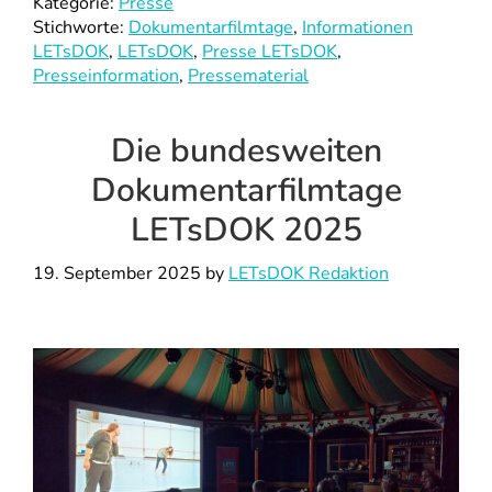
Kategorie:
Presse
Stichworte:
Dokumentarfilmtage
,
Informationen
LETsDOK
,
LETsDOK
,
Presse LETsDOK
,
Presseinformation
,
Pressematerial
Die bundesweiten
Dokumentarfilmtage
LETsDOK 2025
19. September 2025
by
LETsDOK Redaktion