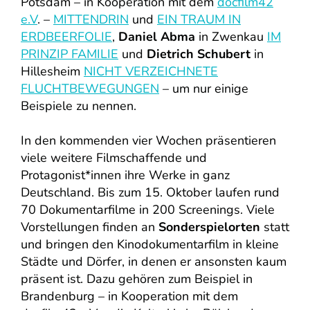
Potsdam – in Kooperation mit dem
docfilm42
e.V
. –
MITTENDRIN
und
EIN TRAUM IN
ERDBEERFOLIE
,
Daniel Abma
in Zwenkau
IM
PRINZIP FAMILIE
und
Dietrich Schubert
in
Hillesheim
NICHT VERZEICHNETE
FLUCHTBEWEGUNGEN
– um nur einige
Beispiele zu nennen.
In den kommenden vier Wochen präsentieren
viele weitere Filmschaffende und
Protagonist*innen ihre Werke in ganz
Deutschland. Bis zum 15. Oktober laufen rund
70 Dokumentarfilme in 200 Screenings. Viele
Vorstellungen finden an
Sonderspielorten
statt
und bringen den Kinodokumentarfilm in kleine
Städte und Dörfer, in denen er ansonsten kaum
präsent ist. Dazu gehören zum Beispiel in
Brandenburg – in Kooperation mit dem