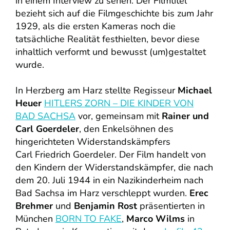
in einem Interview zu sehen. Der Filmtitel
bezieht sich auf die Filmgeschichte bis zum Jahr
1929, als die ersten Kameras noch die
tatsächliche Realität festhielten, bevor diese
inhaltlich verformt und bewusst (um)gestaltet
wurde.
In Herzberg am Harz stellte Regisseur
Michael
Heuer
HITLERS ZORN – DIE KINDER VON
BAD SACHSA
vor, gemeinsam mit
Rainer und
Carl Goerdeler
, den Enkelsöhnen des
hingerichteten Widerstandskämpfers
Carl Friedrich Goerdeler. Der Film handelt von
den Kindern der Widerstandskämpfer, die nach
dem 20. Juli 1944 in ein Nazikinderheim nach
Bad Sachsa im Harz verschleppt wurden.
Erec
Brehmer
und
Benjamin Rost
präsentierten in
München
BORN TO FAKE
,
Marco Wilms
in